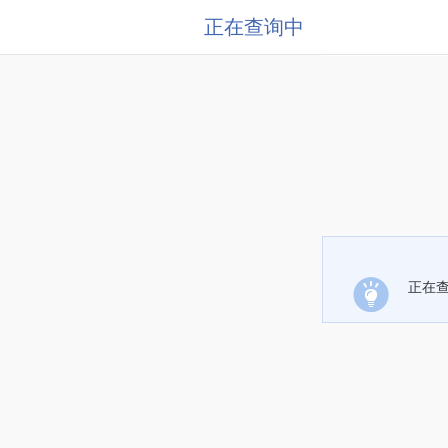
正在查询中
正在